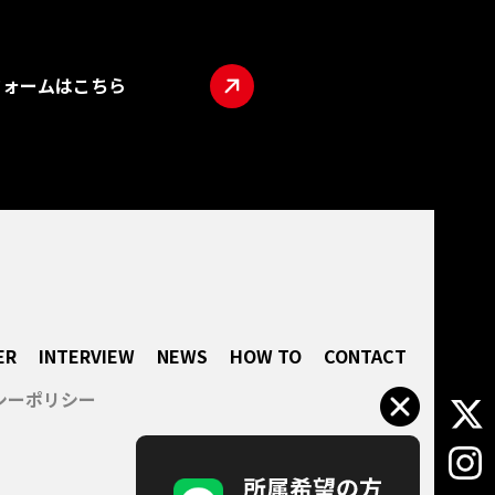
フォームはこちら
TOP
ABO
LIVE
INTE
NEW
HOW
ER
INTERVIEW
NEWS
HOW TO
CONTACT
CON
シーポリシー
所属
企業
会社概
パー
プライ