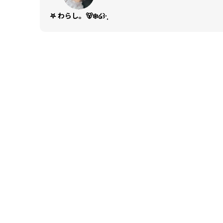
𖤐 わらし。🐻‍❄️໒꒱·̩͙