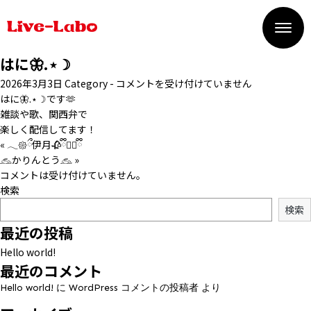
はに🦋.⋆☽
は
2026年3月3日
Category -
コメントを受け付けていません
に
はに🦋.⋆☽です🫶
🦋.⋆☽
雑談や歌、関西弁で
は
楽しく配信してます！
« 𓂃𑁍ྀ伊月🥀ྀི🐕‍🦺ྀི
𓃺かりんとう𓃺 »
コメントは受け付けていません。
検索
検索
最近の投稿
L
Hello world!
I
最近のコメント
Hello world!
に
WordPress コメントの投稿者
より