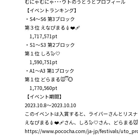
むにゃむにゃ･･･ウトのうとうとプロフィール
【イベントランキング】
・S4〜S6 第3ブロック
第３位 えなぴまる💉❤️‍🩹
1,717,571pt
・S1〜S3 第2ブロック
第１位 しろ🦭🤍
1,590,751pt
・A1〜A3 第1ブロック
第１位 どらまる🐭ྀི💮
1,770,560pt
【イベント期間】
2023.10.8〜2023.10.10
このイベントは入賞すると、ライバーさんとリスナー
えなぴまる💉❤️‍🩹さん、しろ🦭🤍さん、どらまる
https://www.pococha.com/ja-jp/festivals/uto_p