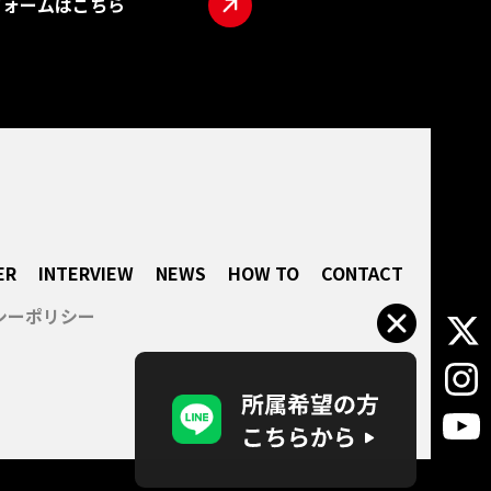
フォームはこちら
TOP
ABO
LIVE
INTE
NEW
HOW
ER
INTERVIEW
NEWS
HOW TO
CONTACT
CON
シーポリシー
所属
企業
会社概
パー
プライ