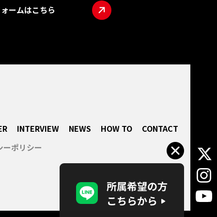
フォームはこちら
TOP
ABO
LIVE
INTE
NEW
HOW
ER
INTERVIEW
NEWS
HOW TO
CONTACT
CON
シーポリシー
所属
企業
会社概
パー
プライ