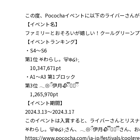
この度、Pocochaイベントに以下のライバーさ
【イベント名】
ファミリーとおそろいが嬉しい！クールグリーンプ
【イベントランキング】
・S4～S6
第1位 𖤐わらし。🐻‍❄️໒꒱·̩͙
10,347,671pt
・A1～A3 第1ブロック
第3位 𓂃𑁍ྀ伊月🥀ྀི🐕‍🦺ྀི
1,265,970pt
【イベント期間】
2024.3.13～2024.3.17
このイベントは入賞すると、ライバーさんとリスナー
𖤐わらし。🐻‍❄️໒꒱·̩͙さん、𓂃𑁍ྀ伊月🥀ྀི🐕‍🦺
https://www.pococha.com/ja-jp/festivals/coolg