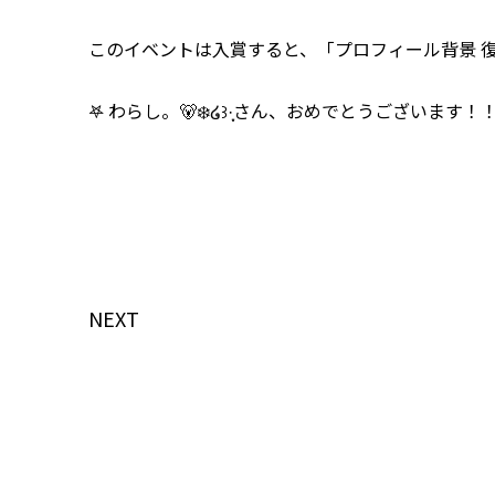
このイベントは入賞すると、「プロフィール背景 復刻
𖤐 わらし。🐻‍❄️໒꒱·̩͙さん、おめでとうございます！
NEXT