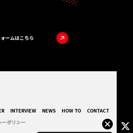
フォームはこちら
TOP
ABO
LIVE
INTE
NEW
HOW
ER
INTERVIEW
NEWS
HOW TO
CONTACT
CON
シーポリシー
所属
企業