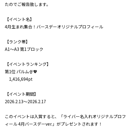
たのでご報告致します。
【イベント名】
4月生まれ集合！バースデーオリジナルプロフィール
【ランク帯】
A1～A3 第1ブロック
【イベントランキング】
第1位
パルム🍨💖
1,416,694pt
L
【イベント期間】
I
2026.2.13～2026.2.17
このイベントは入賞すると、「ライバー名入れオリジナルプロフ
ィール 4月バースデーver.」がプレゼントされます！