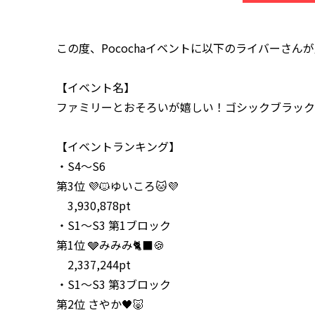
この度、Pocochaイベントに以下のライバーさ
【イベント名】
ファミリーとおそろいが嬉しい！ゴシックブラック
【イベントランキング】
・S4～S6
第3位
💜🐱ゆいころ🐱💜
3,930,878pt
・S1～S3 第1ブロック
第1位
🩶みみみ🐈‍⬛🍪
2,337,244pt
・S1～S3 第3ブロック
第2位
さやか🖤🐷