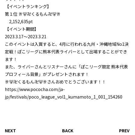
【イベントランキング】
第１位 🥂🐻卍くるもん卍🐻🥂
2,152,635pt
【イベント期間】
2023.3.17〜2023.3.21
このイベントは入賞すると、4月に行われる九州・沖縄地域No1決
定戦！ぽこリーグに熊本代表ライバーとして出場することができ
ます！
また、ライバーさんとリスナーさんに「ぽこリーグ限定 熊本代表
L
プロフィール背景」がプレゼントされます！
I
🥂🐻卍くるもん卍🐻🥂さんおめでとうございます！！
https://www.pococha.com/ja-
jp/festivals/poco_league_vol1_kumamoto_1_001_154260
NEXT
BACK
PREV